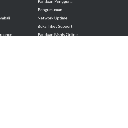
Panduan Pengguna
Pengumuman
embali
Network Uptime
Buka Tiket Support
rnance
Panduan Bisnis Online
Tutorial Hosting
Hubungi Kami
Ikuti Kami