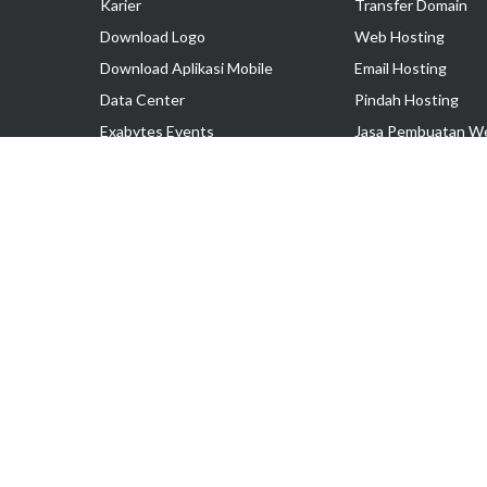
Karier
Transfer Domain
Download Logo
Web Hosting
Download Aplikasi Mobile
Email Hosting
Data Center
Pindah Hosting
Exabytes Events
Jasa Pembuatan W
Testimonial
VPS Indonesia
Dedicated Server
Lark
Colocation Server
Hak Cipta © 2025 PT. Exabytes Network Indonesia
Harga belum termasuk PPN 11%