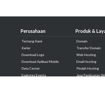
Perusahaan
Produk & Lay
Tentang Kami
Domain
Karier
Transfer Domain
Download Logo
Web Hosting
Download Aplikasi Mobile
Email Hosting
Data Center
Pindah Hosting
Exabytes Events
Jasa Pembuatan W
Testimonial
VPS Indonesia
Dedicated Server
Lark
Colocation Server