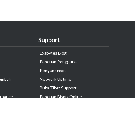
Support
Exabytes Blog
Panduan Pengguna
Pengumuman
embali
Network Uptime
Buka Tiket Support
rnance
Panduan Bisnis Online
Tutorial Hosting
Hubungi Kami
Ikuti Kami