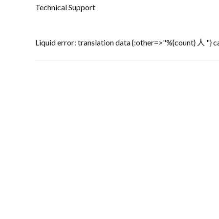
Technical Support
Liquid error: translation data {:other=>"%{count} 人 "} ca