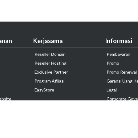
anan
Kerjasama
Informasi
Reseller Domain
Pembayaran
Reseller Hosting
Promo
Exclusive Partner
Promo Renewal
Program Afiliasi
Garansi Uang K
EasyStore
Legal
ebsite
Corporate Gove