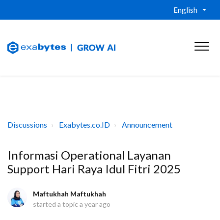
English
Discussions
Exabytes.co.ID
Announcement
Informasi Operational Layanan
Support Hari Raya Idul Fitri 2025
Maftukhah Maftukhah
started a topic
a year ago