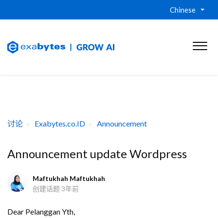
Chinese
讨论
Exabytes.co.ID
Announcement
Announcement update Wordpress
Maftukhah Maftukhah
创建话题
3年前
Dear Pelanggan Yth,