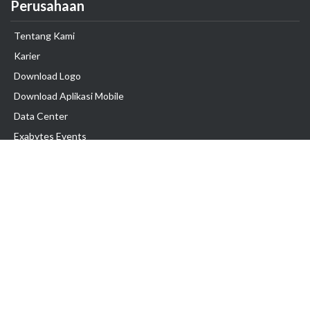
Perusahaan
Tentang Kami
Karier
Download Logo
Download Aplikasi Mobile
Data Center
Exabytes Events
Testimonial
Produk & Layanan
Domain
Transfer Domain
Web Hosting
Email Hosting
Pindah Hosting