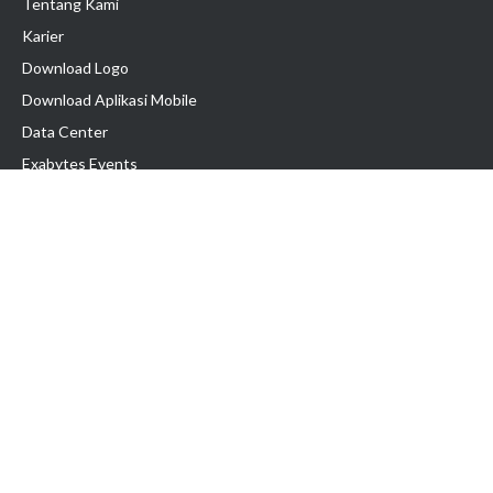
Tentang Kami
Karier
Download Logo
Download Aplikasi Mobile
Data Center
Exabytes Events
Testimonial
Produk & Layanan
Domain
Transfer Domain
Web Hosting
Email Hosting
Pindah Hosting
Jasa Pembuatan Website