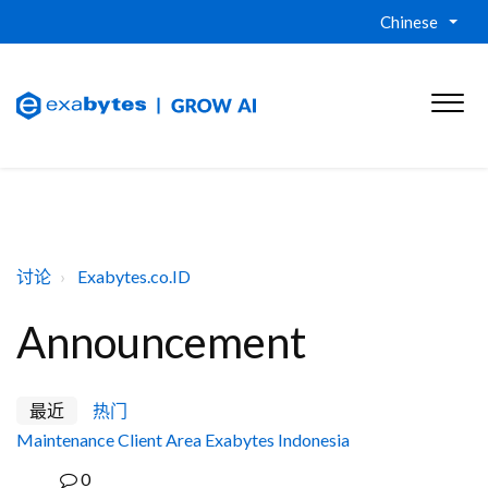
Chinese
讨论
Exabytes.co.ID
Announcement
最近
热门
Maintenance Client Area Exabytes Indonesia
0