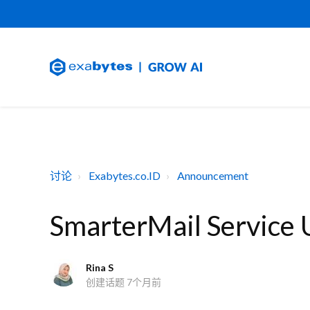
讨论
Exabytes.co.ID
Announcement
SmarterMail Service
Rina S
创建话题
7个月前