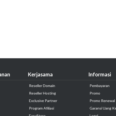
anan
Kerjasama
Informasi
Reseller Domain
Pembayaran
Reseller Hosting
Promo
Exclusive Partner
Promo Renewal
Program Afiliasi
Garansi Uang K
EasyStore
Legal