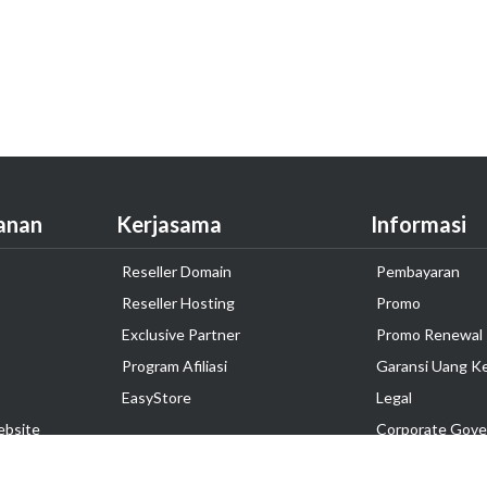
anan
Kerjasama
Informasi
Reseller Domain
Pembayaran
Reseller Hosting
Promo
Exclusive Partner
Promo Renewal
Program Afiliasi
Garansi Uang K
EasyStore
Legal
ebsite
Corporate Gove