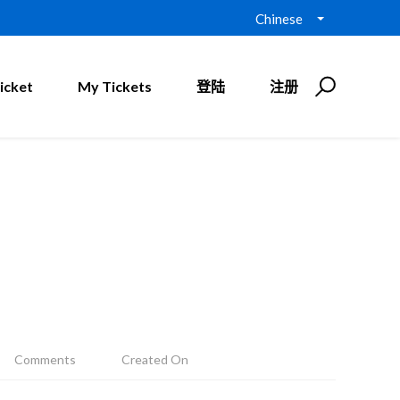
Chinese
icket
My Tickets
登陆
注册
Comments
Created On