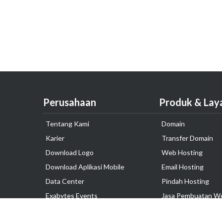
Perusahaan
Produk & Lay
Tentang Kami
Domain
Karier
Transfer Domain
Download Logo
Web Hosting
Download Aplikasi Mobile
Email Hosting
Data Center
Pindah Hosting
Exabytes Events
Jasa Pembuatan W
Testimonial
VPS Indonesia