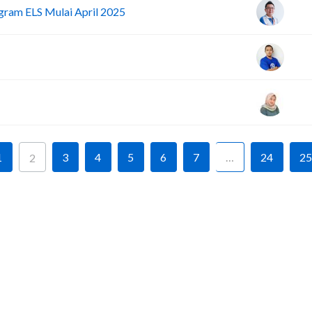
ogram ELS Mulai April 2025
1
3
4
5
6
7
…
24
25
2