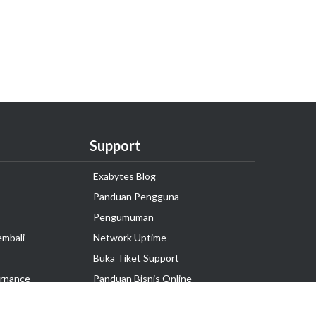
Support
Exabytes Blog
Panduan Pengguna
Pengumuman
embali
Network Uptime
Buka Tiket Support
rnance
Panduan Bisnis Online
Tutorial Hosting