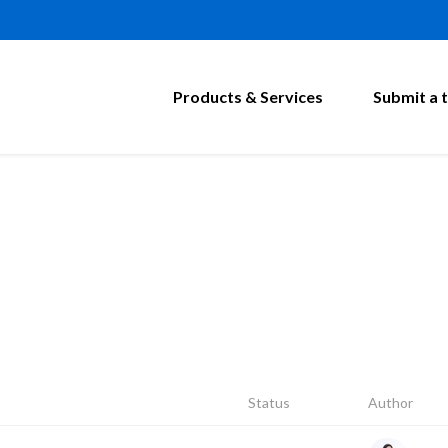
Products & Services
Submit a t
Status
Author