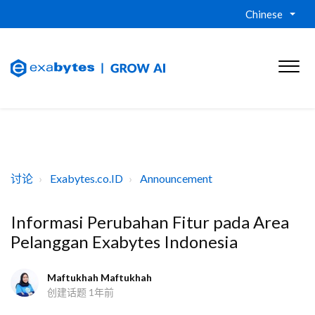
Chinese
讨论
Exabytes.co.ID
Announcement
Informasi Perubahan Fitur pada Area
Pelanggan Exabytes Indonesia
Maftukhah Maftukhah
创建话题
1年前