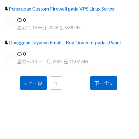
Penerapan Custom Firewall pada VPS Linux Server
0
星期二, 13 一月, 2026 在 5:38 PM
Gangguan Layanan Email – Bug Dovecot pada cPanel
0
星期三, 10 十二月, 2025 在 11:02 AM
« 上一页
下一个 »
1