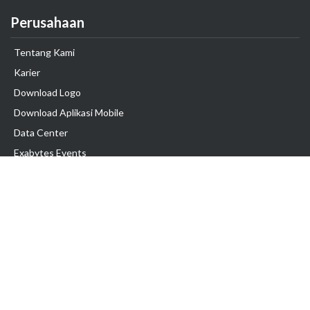
Perusahaan
Tentang Kami
Karier
Download Logo
Download Aplikasi Mobile
Data Center
Exabytes Events
Testimonial
Produk & Layanan
Domain
Transfer Domain
Web Hosting
Email Hosting