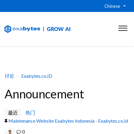
Chinese
讨论
Exabytes.co.ID
Announcement
最近
热门
Maintenance Website Exabytes Indonesia - Exabytes.co.id
0