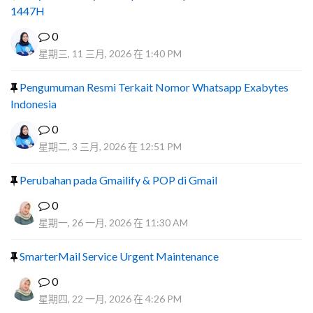
1447H
0
星期三, 11 三月, 2026 在 1:40 PM
Pengumuman Resmi Terkait Nomor Whatsapp Exabytes
Indonesia
0
星期二, 3 三月, 2026 在 12:51 PM
Perubahan pada Gmailify & POP di Gmail
0
星期一, 26 一月, 2026 在 11:30 AM
SmarterMail Service Urgent Maintenance
0
星期四, 22 一月, 2026 在 4:26 PM