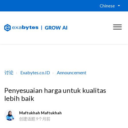
Chinese
讨论
Exabytes.co.ID
Announcement
Penyesuaian harga untuk kualitas
lebih baik
Maftukhah Maftukhah
创建话题
9个月前