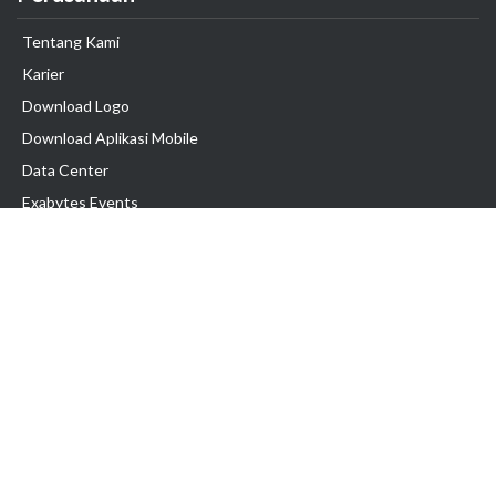
Tentang Kami
Karier
Download Logo
Download Aplikasi Mobile
Data Center
Exabytes Events
Testimonial
Produk & Layanan
Domain
Transfer Domain
Web Hosting
Email Hosting
Pindah Hosting