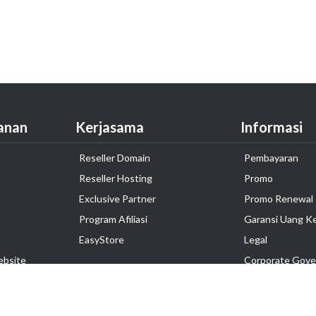
anan
Kerjasama
Informasi
Reseller Domain
Pembayaran
Reseller Hosting
Promo
Exclusive Partner
Promo Renewal
Program Afiliasi
Garansi Uang K
EasyStore
Legal
ebsite
Corporate Gove