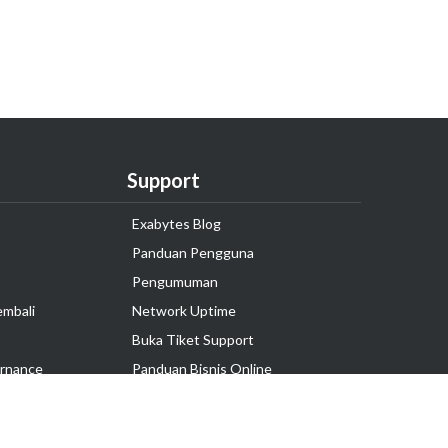
Support
Exabytes Blog
Panduan Pengguna
Pengumuman
embali
Network Uptime
Buka Tiket Support
rnance
Panduan Bisnis Online
Tutorial Hosting
Hubungi Kami