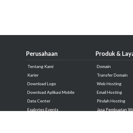
Perusahaan
Produk & Lay
Tentang Kami
Domain
Karier
Transfer Domain
Download Logo
Web Hosting
Download Aplikasi Mobile
Email Hosting
Data Center
Pindah Hosting
Exabytes Events
Jasa Pembuatan W
Testimonial
VPS Indonesia
Dedicated Server