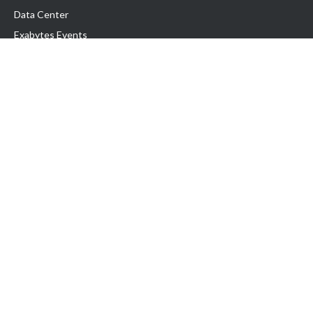
Data Center
Exabytes Events
Testimonial
Produk & Layanan
Domain
Transfer Domain
Web Hosting
Email Hosting
Pindah Hosting
Jasa Pembuatan Website
VPS Indonesia
Dedicated Server
Lark
Colocation Server