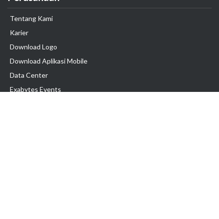
Tentang Kami
Karier
Download Logo
Download Aplikasi Mobile
Data Center
Exabytes Events
Testimonial
Produk & Layanan
Domain
Transfer Domain
Web Hosting
Email Hosting
Pindah Hosting