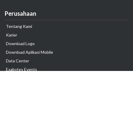
Perusahaan
Tentang Kami
Karier
Download Logo
Download Aplikasi Mobile
Data Center
Exabytes Events
Testimonial
Produk & Layanan
Domain
Transfer Domain
Web Hosting
Email Hosting