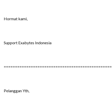
Hormat kami,
Support Exabytes Indonesia
================================================
Pelanggan Yth,