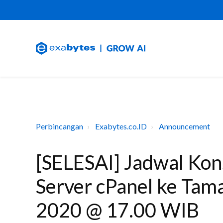
Perbincangan
Exabytes.co.ID
Announcement
[SELESAI] Jadwal Kon
Server cPanel ke Tama
2020 @ 17.00 WIB