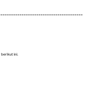
========================================
berikut ini.