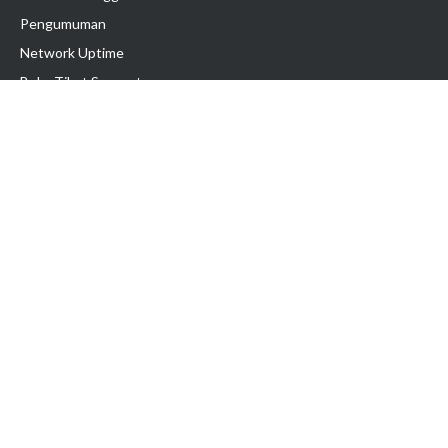
Pengumuman
Network Uptime
Buka Tiket Support
Panduan Bisnis Online
Tutorial Hosting
Hubungi Kami
Ikuti Kami
Hak Cipta © 2025 PT. Exabytes Network Indonesia
Harga belum termasuk PPN 11%