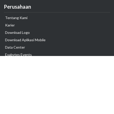
Perusahaan
Tentang Kami
Karier
Download Logo
Download Aplikasi Mobile
Data Center
Exabytes Events
Testimonial
Produk & Layanan
Domain
Transfer Domain
Web Hosting
Email Hosting