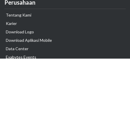
Perusahaan
Tentang Kami
Karier
Download Logo
Download Aplikasi Mobile
Data Center
Exabytes Events
Testimonial
Produk & Layanan
Domain
Transfer Domain
Web Hosting
Email Hosting
Pindah Hosting