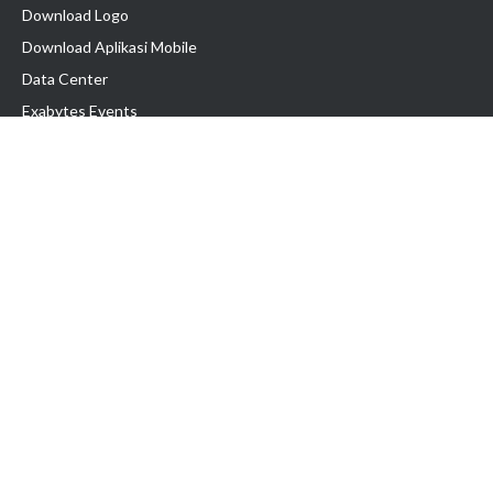
Download Logo
Download Aplikasi Mobile
Data Center
Exabytes Events
Testimonial
Produk & Layanan
Domain
Transfer Domain
Web Hosting
Email Hosting
Pindah Hosting
Jasa Pembuatan Website
VPS Indonesia
Dedicated Server