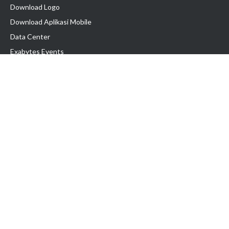
Download Logo
Download Aplikasi Mobile
Data Center
Exabytes Events
Testimonial
Produk & Layanan
Domain
Transfer Domain
Web Hosting
Email Hosting
Pindah Hosting
Jasa Pembuatan Website
VPS Indonesia
Dedicated Server