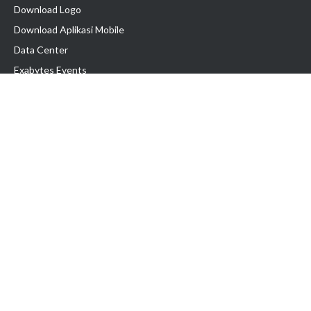
Download Logo
Download Aplikasi Mobile
Data Center
Exabytes Events
Testimonial
Produk & Layanan
Domain
Transfer Domain
Web Hosting
Email Hosting
Pindah Hosting
Jasa Pembuatan Website
VPS Indonesia
Dedicated Server