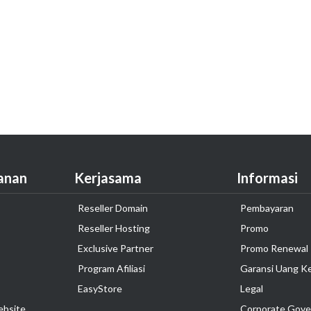
anan
Kerjasama
Informasi
Reseller Domain
Pembayaran
Reseller Hosting
Promo
Exclusive Partner
Promo Renewal
Program Afiliasi
Garansi Uang K
EasyStore
Legal
ebsite
Corporate Gove