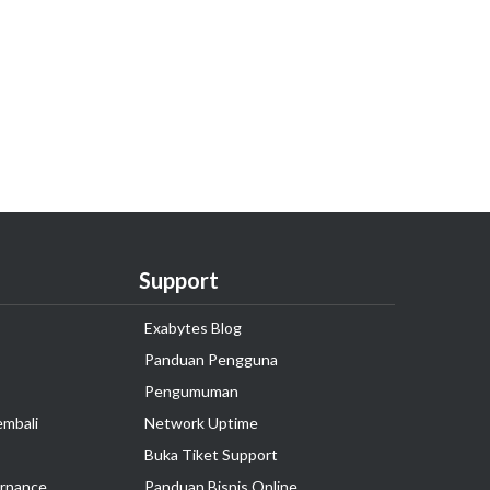
Support
Exabytes Blog
Panduan Pengguna
Pengumuman
embali
Network Uptime
Buka Tiket Support
rnance
Panduan Bisnis Online