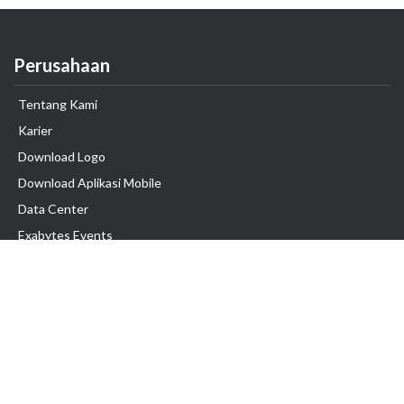
Perusahaan
Tentang Kami
Karier
Download Logo
Download Aplikasi Mobile
Data Center
Exabytes Events
Testimonial
Produk & Layanan
Domain
Transfer Domain
Web Hosting