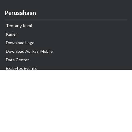
Perusahaan
Tentang Kami
Karier
Download Logo
Download Aplikasi Mobile
Data Center
Exabytes Events
Testimonial
Produk & Layanan
Domain
Transfer Domain
Web Hosting
Email Hosting