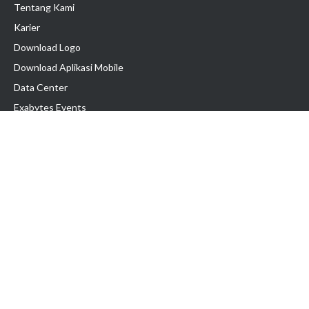
Tentang Kami
Karier
Download Logo
Download Aplikasi Mobile
Data Center
Exabytes Events
Testimonial
Produk & Layanan
Domain
Transfer Domain
Web Hosting
Email Hosting
Pindah Hosting
Jasa Pembuatan Website