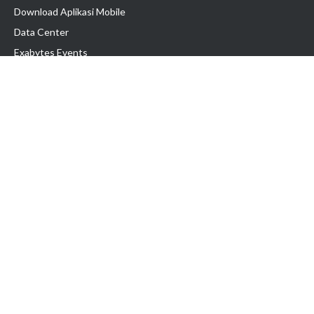
Download Aplikasi Mobile
Data Center
Exabytes Events
Testimonial
Produk & Layanan
Domain
Transfer Domain
Web Hosting
Email Hosting
Pindah Hosting
Jasa Pembuatan Website
VPS Indonesia
Dedicated Server
Lark