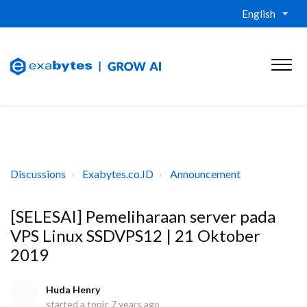
English
Discussions
Exabytes.co.ID
Announcement
[SELESAI] Pemeliharaan server pada
VPS Linux SSDVPS12 | 21 Oktober
2019
Huda Henry
started a topic
7 years ago