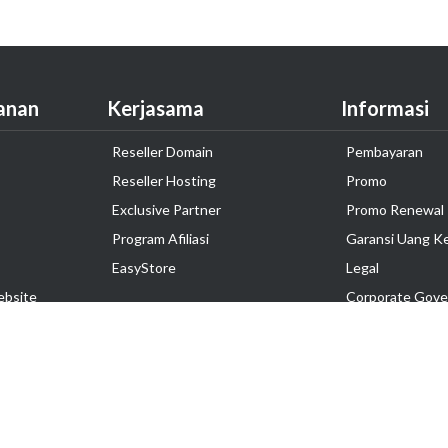
anan
Kerjasama
Informasi
Reseller Domain
Pembayaran
Reseller Hosting
Promo
Exclusive Partner
Promo Renewal
Program Afiliasi
Garansi Uang K
EasyStore
Legal
ebsite
Corporate Gove