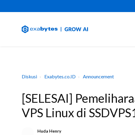
Diskusi
Exabytes.co.ID
Announcement
[SELESAI] Pemelihara
VPS Linux di SSDVPS
Huda Henry