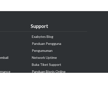
Support
Exabytes Blog
Panduan Pengguna
Pengumuman
embali
Network Uptime
Buka Tiket Support
rnance
Panduan Bisnis Online
Tutorial Hosting
Hubungi Kami
Ikuti Kami