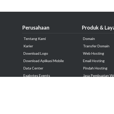
Perusahaan
Produk & Lay
Tentang Kami
Domain
Karier
Transfer Domain
Download Logo
Web Hosting
Download Aplikasi Mobile
Email Hosting
Data Center
Pindah Hosting
Exabytes Events
Jasa Pembuatan W
Testimonial
VPS Indonesia
Dedicated Server
Lark
Colocation Server