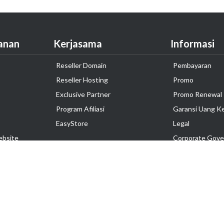
anan
Kerjasama
Informasi
Reseller Domain
Pembayaran
Reseller Hosting
Promo
Exclusive Partner
Promo Renewal
Program Afiliasi
Garansi Uang K
EasyStore
Legal
ebsite
Corporate Gove