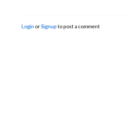
Login
or
Signup
to post a comment