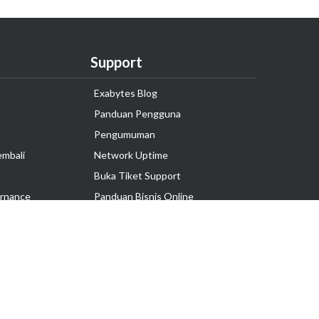
Support
Exabytes Blog
Panduan Pengguna
Pengumuman
embali
Network Uptime
Buka Tiket Support
rnance
Panduan Bisnis Online
Tutorial Hosting
Hubungi Kami
Ikuti Kami