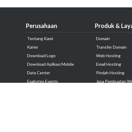
Perusahaan
Produk & Lay
Tentang Kami
Domain
Karier
Transfer Domain
Download Logo
Web Hosting
Download Aplikasi Mobile
Email Hosting
Data Center
Pindah Hosting
Exabytes Events
Jasa Pembuatan W
Testimonial
VPS Indonesia
Dedicated Server
Lark
Colocation Server