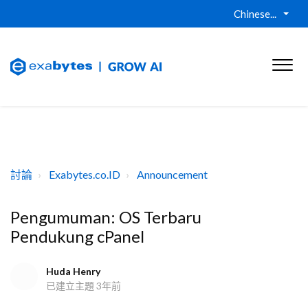
Chinese...
討論
Exabytes.co.ID
Announcement
Pengumuman: OS Terbaru
Pendukung cPanel
Huda Henry
已建立主題
3年前