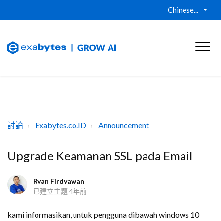
Chinese...
討論
Exabytes.co.ID
Announcement
Upgrade Keamanan SSL pada Email
Ryan Firdyawan
已建立主題
4年前
kami informasikan, untuk pengguna dibawah windows 10