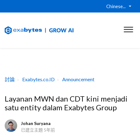
Chinese...
討論
Exabytes.co.ID
Announcement
Layanan MWN dan CDT kini menjadi
satu entity dalam Exabytes Group
Johan Suryana
已建立主題
5年前