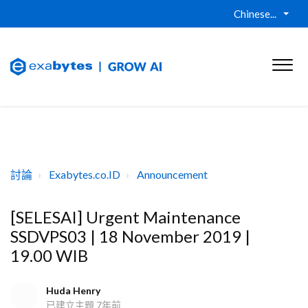
Chinese...
討論
Exabytes.co.ID
Announcement
[SELESAI] Urgent Maintenance
SSDVPS03 | 18 November 2019 |
19.00 WIB
Huda Henry
已建立主題
7年前