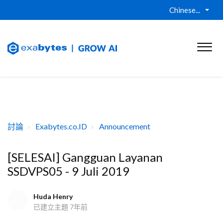
Chinese...
討論
Exabytes.co.ID
Announcement
[SELESAI] Gangguan Layanan
SSDVPS05 - 9 Juli 2019
Huda Henry
已建立主題
7年前