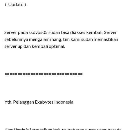
+ Update +
Server pada ssdvps05 sudah bisa diakses kembali. Server
sebelumnya mengalami hang, tim kami sudah memastikan
server up dan kembali optimal.
==============================
Yth. Pelanggan Exabytes Indonesia,
Kami ingin informasikan bahwa beberapa user yang berada