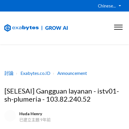
Chinese...
討論
Exabytes.co.ID
Announcement
[SELESAI] Gangguan layanan - istv01-
sh-plumeria - 103.82.240.52
Huda Henry
已建立主題
9年前