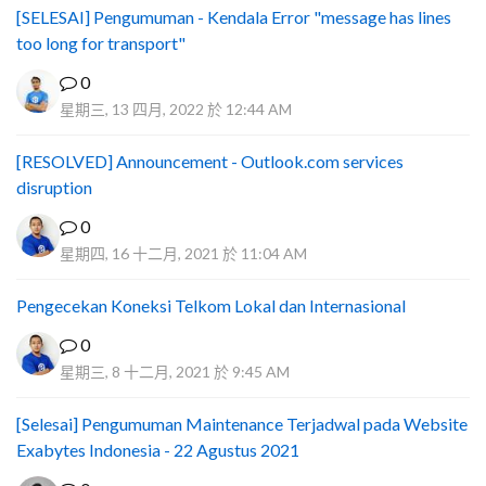
[SELESAI] Pengumuman - Kendala Error "message has lines
too long for transport"
0
星期三, 13 四月, 2022 於 12:44 AM
[RESOLVED] Announcement - Outlook.com services
disruption
0
星期四, 16 十二月, 2021 於 11:04 AM
Pengecekan Koneksi Telkom Lokal dan Internasional
0
星期三, 8 十二月, 2021 於 9:45 AM
[Selesai] Pengumuman Maintenance Terjadwal pada Website
Exabytes Indonesia - 22 Agustus 2021