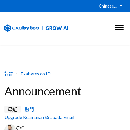
Chinese...
討論
Exabytes.co.ID
Announcement
最近
熱門
Upgrade Keamanan SSL pada Email
0