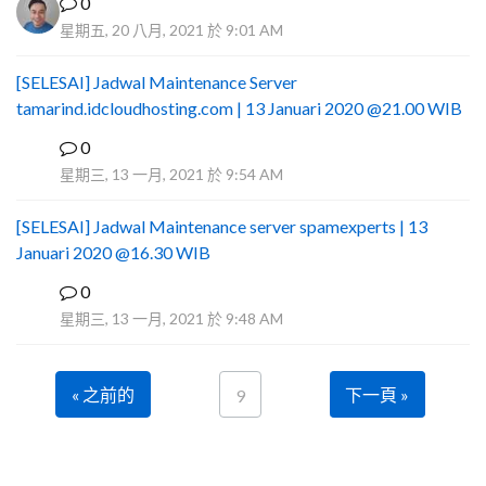
0
星期五, 20 八月, 2021 於 9:01 AM
[SELESAI] Jadwal Maintenance Server
tamarind.idcloudhosting.com | 13 Januari 2020 @21.00 WIB
0
I
星期三, 13 一月, 2021 於 9:54 AM
[SELESAI] Jadwal Maintenance server spamexperts | 13
Januari 2020 @16.30 WIB
0
I
星期三, 13 一月, 2021 於 9:48 AM
« 之前的
下一頁 »
9