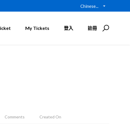
Chinese...
icket
My Tickets
登入
註冊
Comments
Created On