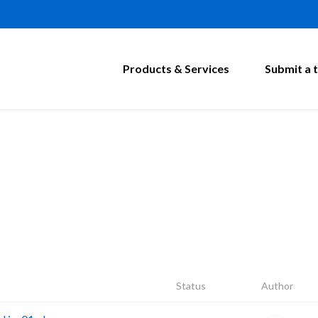
Products & Services
Submit a t
Status
Author