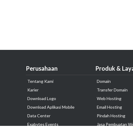
Perusahaan
Produk & Lay
Tentang Kami
Domain
Karier
Transfer Domain
Download Logo
Web Hosting
Download Aplikasi Mobile
Email Hosting
Data Center
Pindah Hosting
Exabytes Events
Jasa Pembuatan W
Testimonial
VPS Indonesia