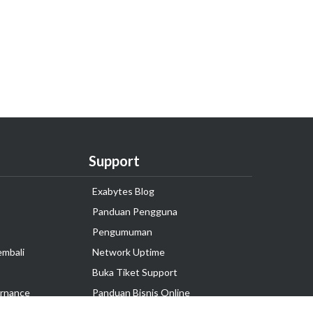
Support
Exabytes Blog
Panduan Pengguna
Pengumuman
embali
Network Uptime
Buka Tiket Support
rnance
Panduan Bisnis Online
Tutorial Hosting