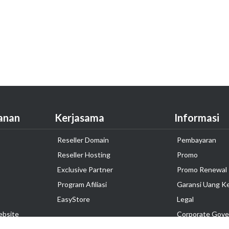
anan
Kerjasama
Informasi
Reseller Domain
Pembayaran
Reseller Hosting
Promo
Exclusive Partner
Promo Renewal
Program Afiliasi
Garansi Uang K
EasyStore
Legal
ebsite
Corporate Gove