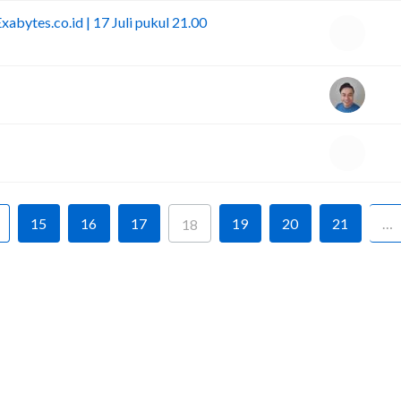
abytes.co.id | 17 Juli pukul 21.00
15
16
17
19
20
21
…
18