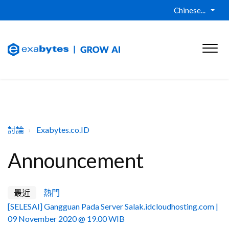
Chinese...
討論
Exabytes.co.ID
Announcement
最近
熱門
[SELESAI] Gangguan Pada Server Salak.idcloudhosting.com |
09 November 2020 @ 19.00 WIB