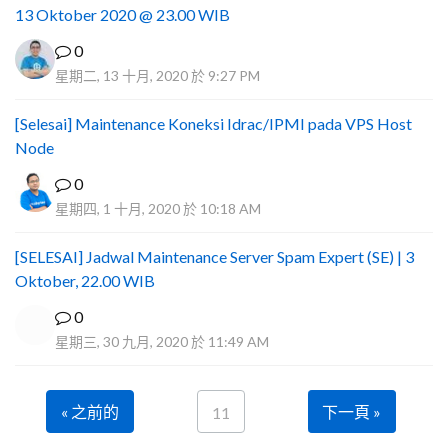
13 Oktober 2020 @ 23.00 WIB
0
星期二, 13 十月, 2020 於 9:27 PM
[Selesai] Maintenance Koneksi Idrac/IPMI pada VPS Host
Node
0
星期四, 1 十月, 2020 於 10:18 AM
[SELESAI] Jadwal Maintenance Server Spam Expert (SE) | 3
Oktober, 22.00 WIB
0
星期三, 30 九月, 2020 於 11:49 AM
« 之前的
下一頁 »
11