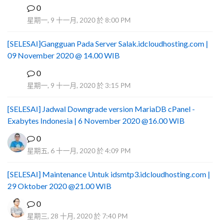
0
I
星期一, 9 十一月, 2020 於 8:00 PM
[SELESAI]Gangguan Pada Server Salak.idcloudhosting.com |
09 November 2020 @ 14.00 WIB
0
I
星期一, 9 十一月, 2020 於 3:15 PM
[SELESAI] Jadwal Downgrade version MariaDB cPanel -
Exabytes Indonesia | 6 November 2020 @16.00 WIB
0
星期五, 6 十一月, 2020 於 4:09 PM
[SELESAI] Maintenance Untuk idsmtp3.idcloudhosting.com |
29 Oktober 2020 @21.00 WIB
0
星期三, 28 十月, 2020 於 7:40 PM