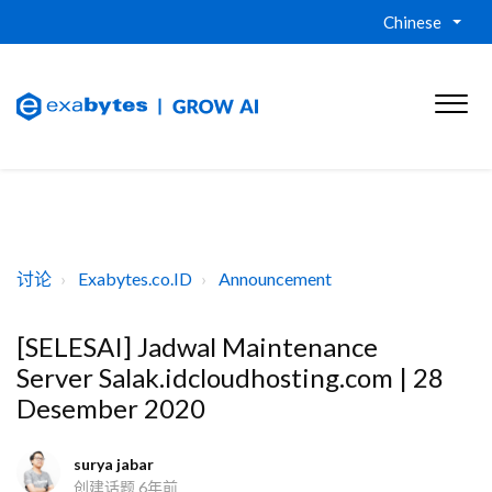
Chinese
讨论
Exabytes.co.ID
Announcement
[SELESAI] Jadwal Maintenance
Server Salak.idcloudhosting.com | 28
Desember 2020
surya jabar
创建话题
6年前