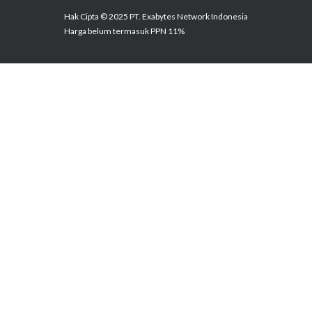
Hak Cipta © 2025 PT. Exabytes Network Indonesia
Harga belum termasuk PPN 11%