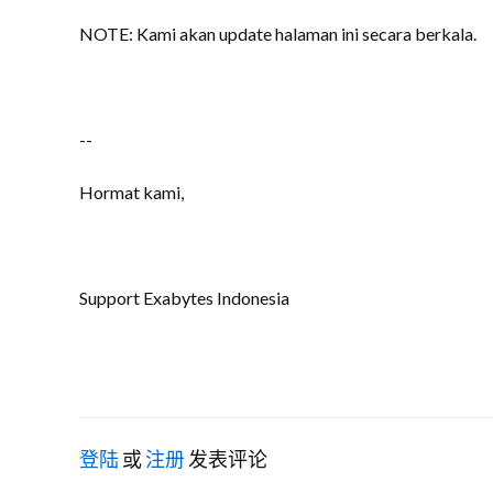
NOTE: Kami akan update halaman ini secara berkala.
--
Hormat kami,
Support Exabytes Indonesia
登陆
或
注册
发表评论