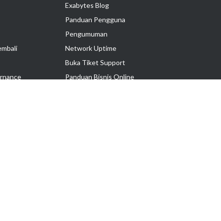
Exabytes Blog
Panduan Pengguna
Pengumuman
embali
Network Uptime
Buka Tiket Support
rnance
Panduan Bisnis Online
Tutorial Hosting
Hubungi Kami
Ikuti Kami