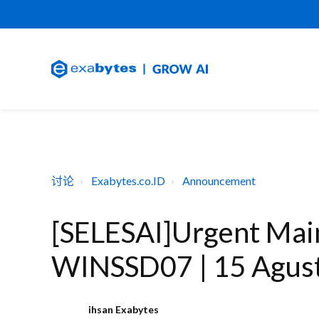
讨论
Exabytes.co.ID
Announcement
[SELESAI]Urgent Mai
WINSSD07 | 15 Agus
ihsan Exabytes
I