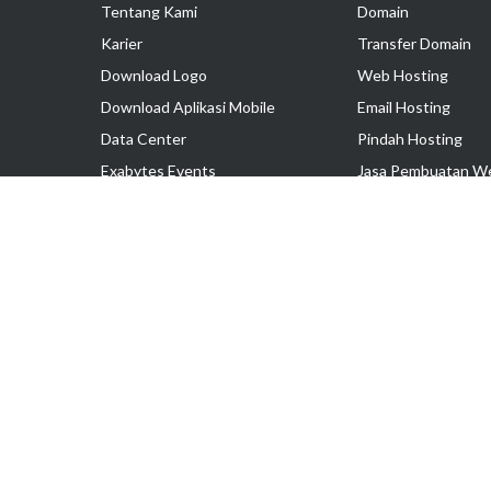
Tentang Kami
Domain
Karier
Transfer Domain
Download Logo
Web Hosting
Download Aplikasi Mobile
Email Hosting
Data Center
Pindah Hosting
Exabytes Events
Jasa Pembuatan W
Testimonial
VPS Indonesia
Dedicated Server
Lark
Colocation Server
Hak Cipta © 2025 PT. Exabytes Network Indonesia
Harga belum termasuk PPN 11%