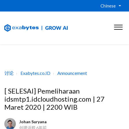
Chinese
讨论
Exabytes.co.ID
Announcement
[ SELESAI] Pemeliharaan
idsmtp1.idcloudhosting.com | 27
Maret 2020 | 2200 WIB
Johan Suryana
创建话题
6年前