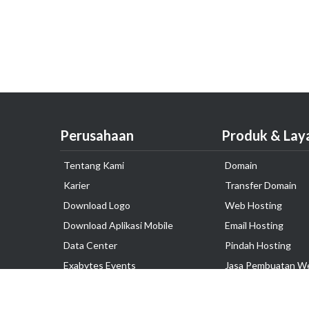
Perusahaan
Produk & Lay
Tentang Kami
Domain
Karier
Transfer Domain
Download Logo
Web Hosting
Download Aplikasi Mobile
Email Hosting
Data Center
Pindah Hosting
Exabytes Events
Jasa Pembuatan W
Testimonial
VPS Indonesia
Dedicated Server