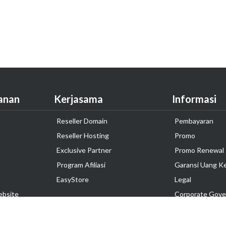
anan
Kerjasama
Informasi
Reseller Domain
Pembayaran
Reseller Hosting
Promo
Exclusive Partner
Promo Renewal
Program Afiliasi
Garansi Uang K
EasyStore
Legal
ebsite
Corporate Gove