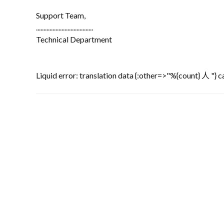
Support Team,
......................................
Technical Department
Liquid error: translation data {:other=>"%{count} 人 "} ca