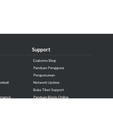
Support
Exabytes Blog
Panduan Pengguna
Pengumuman
embali
Network Uptime
Buka Tiket Support
rnance
Panduan Bisnis Online
Tutorial Hosting
Hubungi Kami