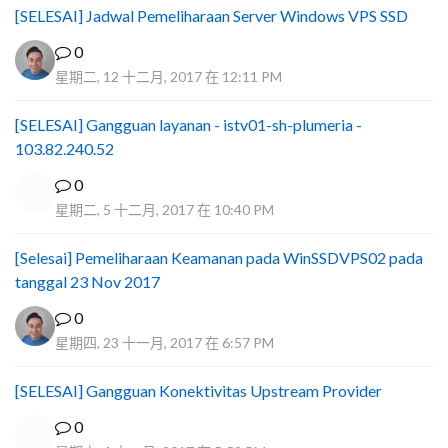
[SELESAI] Jadwal Pemeliharaan Server Windows VPS SSD
0
星期二, 12 十二月, 2017 在 12:11 PM
[SELESAI] Gangguan layanan - istv01-sh-plumeria -
103.82.240.52
0
星期二, 5 十二月, 2017 在 10:40 PM
[Selesai] Pemeliharaan Keamanan pada WinSSDVPS02 pada
tanggal 23 Nov 2017
0
星期四, 23 十一月, 2017 在 6:57 PM
[SELESAI] Gangguan Konektivitas Upstream Provider
0