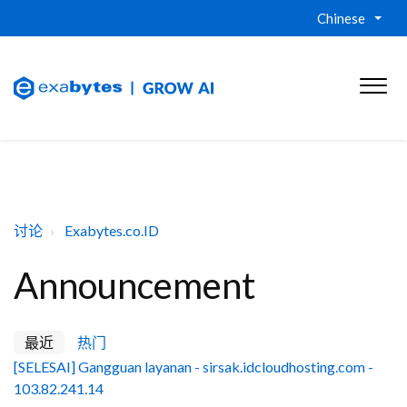
Chinese
讨论
Exabytes.co.ID
Announcement
最近
热门
[SELESAI] Gangguan layanan - sirsak.idcloudhosting.com -
103.82.241.14