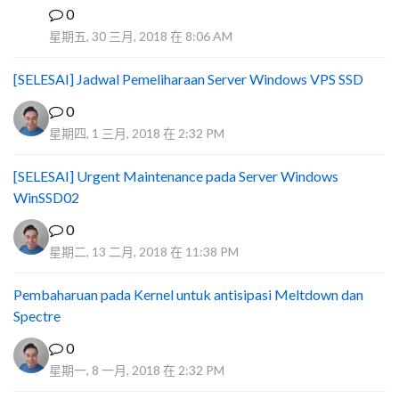
0
I
星期五, 30 三月, 2018 在 8:06 AM
[SELESAI] Jadwal Pemeliharaan Server Windows VPS SSD
0
星期四, 1 三月, 2018 在 2:32 PM
[SELESAI] Urgent Maintenance pada Server Windows
WinSSD02
0
星期二, 13 二月, 2018 在 11:38 PM
Pembaharuan pada Kernel untuk antisipasi Meltdown dan
Spectre
0
星期一, 8 一月, 2018 在 2:32 PM