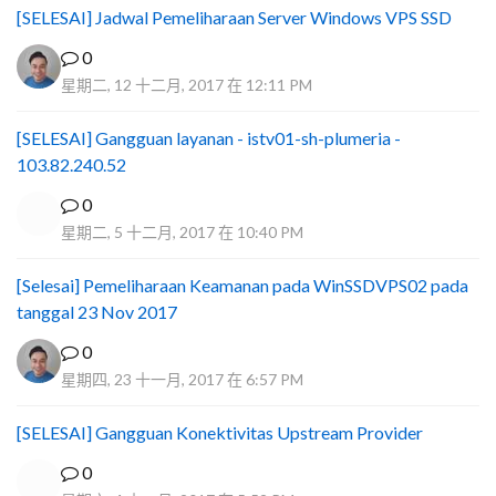
[SELESAI] Jadwal Pemeliharaan Server Windows VPS SSD
0
星期二, 12 十二月, 2017 在 12:11 PM
[SELESAI] Gangguan layanan - istv01-sh-plumeria -
103.82.240.52
0
星期二, 5 十二月, 2017 在 10:40 PM
[Selesai] Pemeliharaan Keamanan pada WinSSDVPS02 pada
tanggal 23 Nov 2017
0
星期四, 23 十一月, 2017 在 6:57 PM
[SELESAI] Gangguan Konektivitas Upstream Provider
0