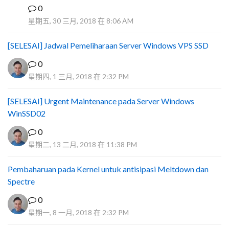
0
I
星期五, 30 三月, 2018 在 8:06 AM
[SELESAI] Jadwal Pemeliharaan Server Windows VPS SSD
0
星期四, 1 三月, 2018 在 2:32 PM
[SELESAI] Urgent Maintenance pada Server Windows
WinSSD02
0
星期二, 13 二月, 2018 在 11:38 PM
Pembaharuan pada Kernel untuk antisipasi Meltdown dan
Spectre
0
星期一, 8 一月, 2018 在 2:32 PM