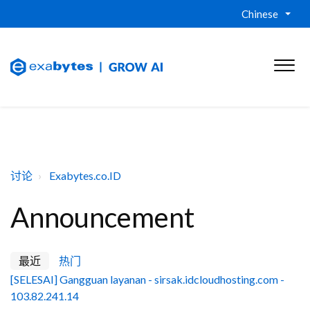
Chinese
讨论
Exabytes.co.ID
Announcement
最近
热门
[SELESAI] Gangguan layanan - sirsak.idcloudhosting.com -
103.82.241.14