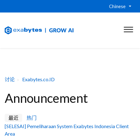
Chinese
讨论
Exabytes.co.ID
Announcement
最近
热门
[SELESAI] Pemeliharaan System Exabytes Indonesia Client
Area