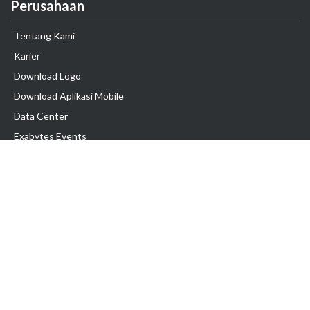
Perusahaan
Tentang Kami
Karier
Download Logo
Download Aplikasi Mobile
Data Center
Exabytes Events
Testimonial
Produk & Layanan
Domain
Transfer Domain
Web Hosting
Email Hosting
Pindah Hosting