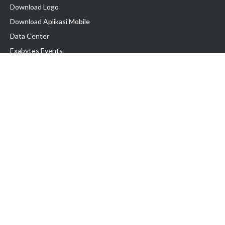
Download Logo
Download Aplikasi Mobile
Data Center
Exabytes Events
Testimonial
Produk & Layanan
Domain
Transfer Domain
Web Hosting
Email Hosting
Pindah Hosting
Jasa Pembuatan Website
VPS Indonesia
Dedicated Server