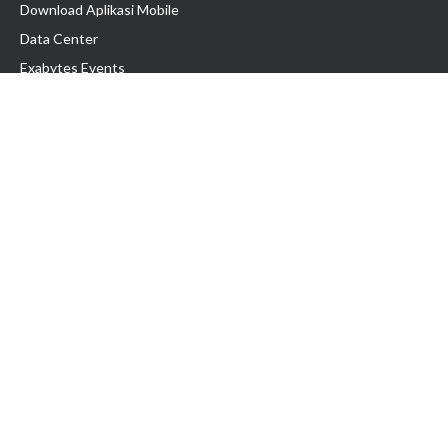
Download Aplikasi Mobile
Data Center
Exabytes Events
Testimonial
Produk & Layanan
Domain
Transfer Domain
Web Hosting
Email Hosting
Pindah Hosting
Jasa Pembuatan Website
VPS Indonesia
Dedicated Server
Lark